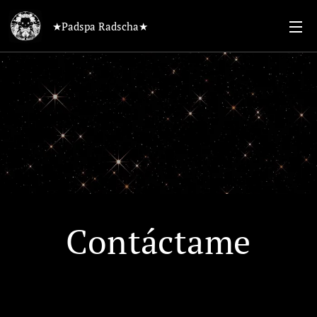
★Padspa Radscha★
Contáctame