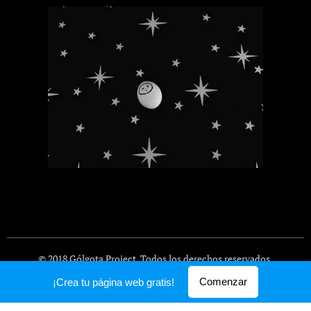
© 2018 Gólgota Project. Todos los derechos reservados.
Creado con
Webnode
Comenzar
¡Crea tu página web gratis!