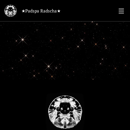
★Padspa Radscha★